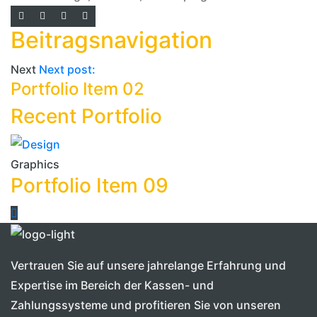
Beitragsnavigation
Next
Next post:
Portfolio Item 02
Recent Portfolio
Graphics
P
Portfolio Item 09
P
Vertrauen Sie auf unsere jahrelange Erfahrung und
Expertise im Bereich der Kassen- und
Zahlungssysteme und profitieren Sie von unseren